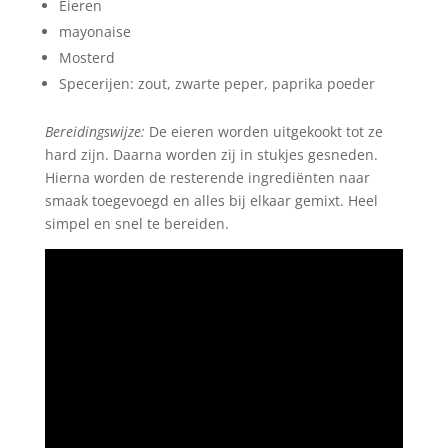
Eieren
mayonaise
Mosterd
Specerijen: zout, zwarte peper, paprika poeder
Bereidingswijze:
De eieren worden uitgekookt tot ze
hard zijn. Daarna worden zij in stukjes gesneden.
Hierna worden de resterende ingrediënten naar
smaak toegevoegd en alles bij elkaar gemixt. Heel
simpel en snel te bereiden.