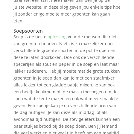
daar wel een start mee maken dan ben je op de
juiste website. In deze blog geven jou enkele tips hoe
jij zonder enige moeite meer groenten kan gaan
eten.
Soepsoorten
Soep is de beste
oplossing
voor de mensen die niet
van groenten houden. Niets is zo makkelijker dan
verschillende groente soorten in de pot te doen en
deze te laten doorkoken. Doe ook de verschillende
specerijen als zout en peper in de soep en laat maar
lekker sudderen. Heb jij moeite met de grote stukken
groenten in je soep dan kan je met een staafmixer
alles lekker tot een gladde papje mixen. Je kan ook
een beetje kookroom bij de massa toevoegen om de
soep wat dikker te maken en ook wat meer smaak te
geven. Een soepje kan je op verschillende uren van
de dag nuttigen. Je kan deze als middag- of als
avondmaaltijd nuttigen. De stevige eters kunnen een
paar stukjes brood bij de soep doen. Ben jij iemand
die veel werkt en niet veel tijd heeft om een maaltijd