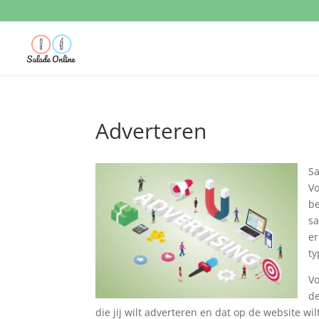
Adverteren
Sa
Vo
be
sa
er
ty
Vo
de
die jij wilt adverteren en dat op de website wi