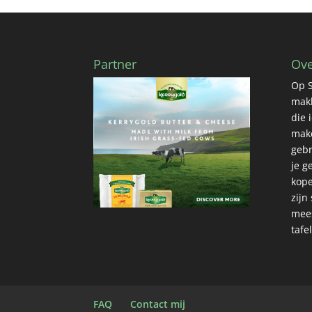
Partner
Ove
Op S
makk
die 
make
gebr
je g
kope
zijn
mees
tafe
FAQ
Contact mij