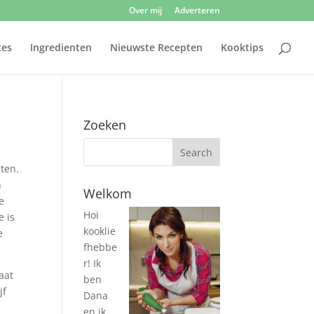
Over mij
Adverteren
tes
Ingredienten
Nieuwste Recepten
Kooktips
Zoeken
pten.
n
Welkom
e
Hoi
e is
kooklie
e
fhebbe
r! Ik
aat
ben
jf
Dana
en ik